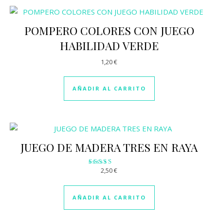
POMPERO COLORES CON JUEGO
HABILIDAD VERDE
1,20
€
AÑADIR AL CARRITO
JUEGO DE MADERA TRES EN RAYA
2,50
€
Valorado
con
3.00
de 5
AÑADIR AL CARRITO