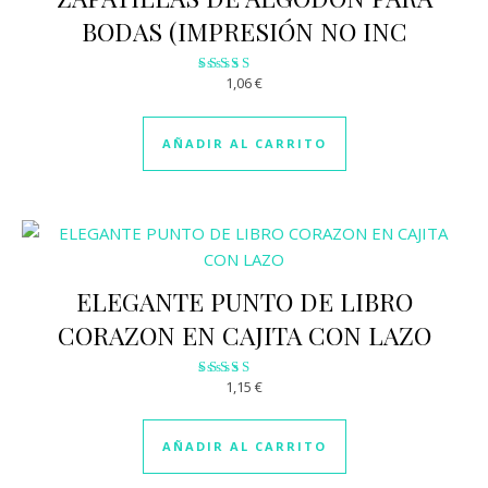
BODAS (IMPRESIÓN NO INC
1,06
€
Valorado
con
2.95
de 5
AÑADIR AL CARRITO
ELEGANTE PUNTO DE LIBRO
CORAZON EN CAJITA CON LAZO
1,15
€
Valorado
con
3.15
de 5
AÑADIR AL CARRITO