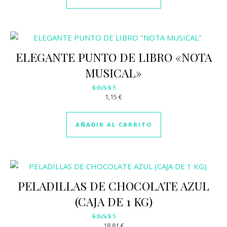
ELEGANTE PUNTO DE LIBRO «NOTA
MUSICAL»
1,15
€
Valorado
con
2.99
de 5
AÑADIR AL CARRITO
PELADILLAS DE CHOCOLATE AZUL
(CAJA DE 1 KG)
18,81
€
Valorado