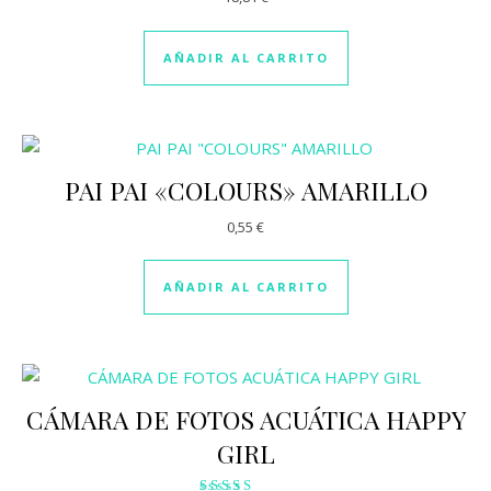
con
2.93
de 5
AÑADIR AL CARRITO
PAI PAI «COLOURS» AMARILLO
0,55
€
AÑADIR AL CARRITO
CÁMARA DE FOTOS ACUÁTICA HAPPY
GIRL