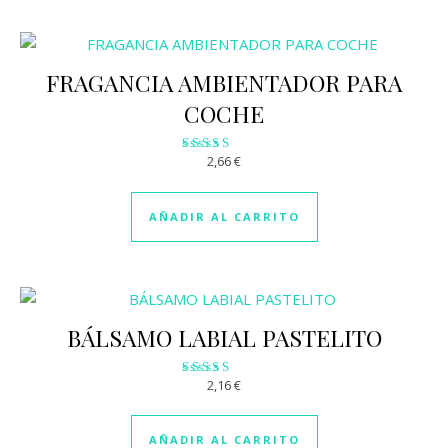
FRAGANCIA AMBIENTADOR PARA
COCHE
2,66
€
Valorado
con
2.96
de 5
AÑADIR AL CARRITO
BÁLSAMO LABIAL PASTELITO
2,16
€
Valorado
con
2.89
de 5
AÑADIR AL CARRITO