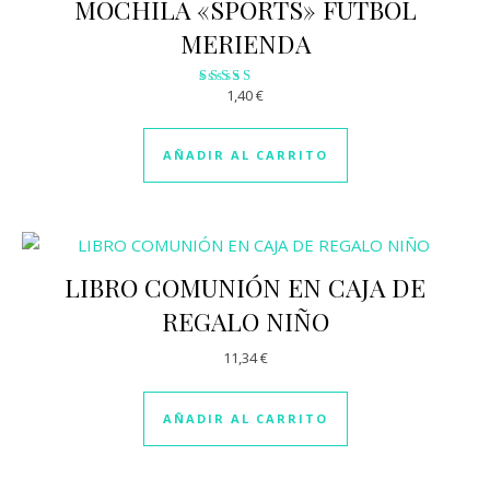
MOCHILA «SPORTS» FUTBOL
MERIENDA
1,40
€
Valorado
con
3.11
de 5
AÑADIR AL CARRITO
LIBRO COMUNIÓN EN CAJA DE
REGALO NIÑO
11,34
€
AÑADIR AL CARRITO