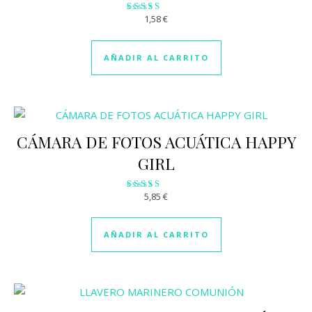
1,58
€
Valorado
con
3.00
de 5
AÑADIR AL CARRITO
CÁMARA DE FOTOS ACUÁTICA HAPPY
GIRL
5,85
€
Valorado
con
3.04
de 5
AÑADIR AL CARRITO