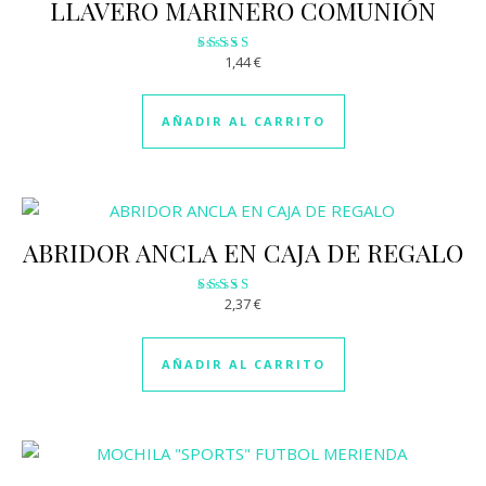
LLAVERO MARINERO COMUNIÓN
1,44
€
Valorado
con
2.93
de 5
AÑADIR AL CARRITO
ABRIDOR ANCLA EN CAJA DE REGALO
2,37
€
Valorado
con
2.73
de 5
AÑADIR AL CARRITO