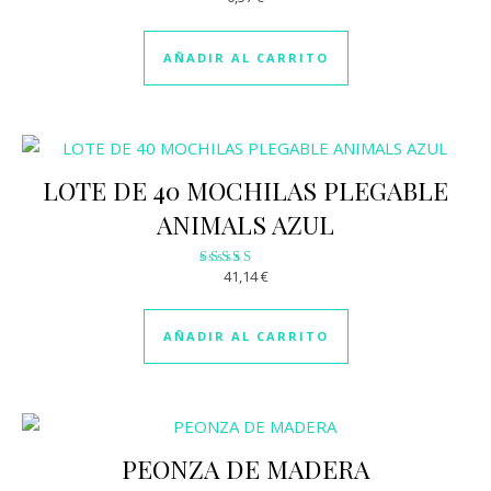
con
2.88
de 5
AÑADIR AL CARRITO
LOTE DE 40 MOCHILAS PLEGABLE
ANIMALS AZUL
41,14
€
Valorado
con
3.07
de 5
AÑADIR AL CARRITO
PEONZA DE MADERA