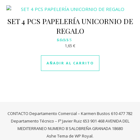
SET 4 PCS PAPELERÍA UNICORNIO DE
REGALO
1,65
€
Valorado
con
3.03
de 5
AÑADIR AL CARRITO
CONTACTO Departamento Comercial – Karmen Bustos 610 477 782
Departamento Técnico – Fº Javier Ruiz 653 901 468 AVENIDA DEL
MEDITERRANEO NUMERO 8 SALOBREÑA GRANADA 18680
Ashe Tema de
WP Royal
.