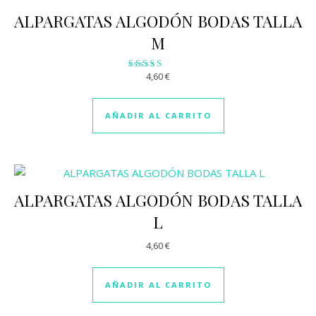
ALPARGATAS ALGODÓN BODAS TALLA
M
4,60
€
Valorado
con
2.88
de 5
AÑADIR AL CARRITO
ALPARGATAS ALGODÓN BODAS TALLA
L
4,60
€
AÑADIR AL CARRITO