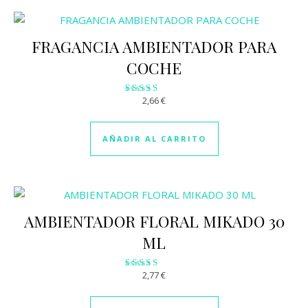
FRAGANCIA AMBIENTADOR PARA
COCHE
2,66
€
Valorado
con
2.96
de 5
AÑADIR AL CARRITO
AMBIENTADOR FLORAL MIKADO 30
ML
2,77
€
Valorado
con
2.85