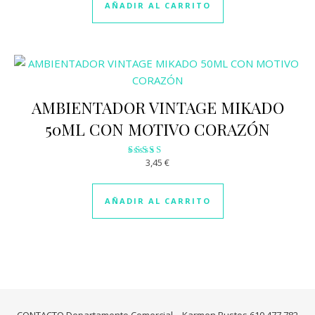
de 5
AÑADIR AL CARRITO
AMBIENTADOR VINTAGE MIKADO
50ML CON MOTIVO CORAZÓN
3,45
€
Valorado
con
3.01
de 5
AÑADIR AL CARRITO