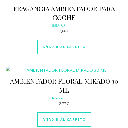
FRAGANCIA AMBIENTADOR PARA
COCHE
2,66
€
Valorado
con
2.98
de 5
AÑADIR AL CARRITO
AMBIENTADOR FLORAL MIKADO 30
ML
2,77
€
Valorado
con
2.87
de 5
AÑADIR AL CARRITO