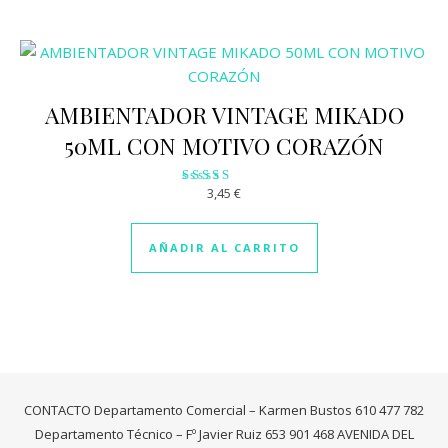
AMBIENTADOR VINTAGE MIKADO
50ML CON MOTIVO CORAZÓN
3,45
€
Valorado
con
2.99
de 5
AÑADIR AL CARRITO
CONTACTO Departamento Comercial – Karmen Bustos 610 477 782
Departamento Técnico – Fº Javier Ruiz 653 901 468 AVENIDA DEL