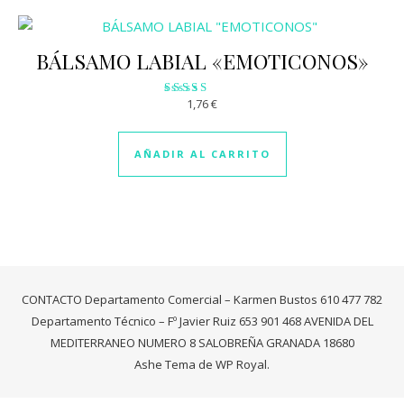
BÁLSAMO LABIAL «EMOTICONOS»
1,76
€
Valorado
con
3.01
de 5
AÑADIR AL CARRITO
CONTACTO Departamento Comercial – Karmen Bustos 610 477 782
Departamento Técnico – Fº Javier Ruiz 653 901 468 AVENIDA DEL
MEDITERRANEO NUMERO 8 SALOBREÑA GRANADA 18680
Ashe Tema de
WP Royal
.