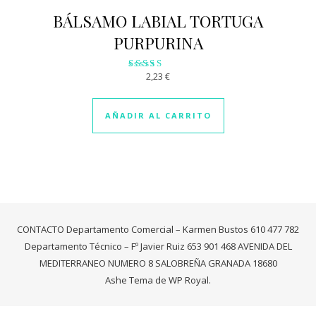
BÁLSAMO LABIAL TORTUGA
PURPURINA
2,23
€
Valorado
con
2.81
de 5
AÑADIR AL CARRITO
CONTACTO Departamento Comercial – Karmen Bustos 610 477 782
Departamento Técnico – Fº Javier Ruiz 653 901 468 AVENIDA DEL
MEDITERRANEO NUMERO 8 SALOBREÑA GRANADA 18680
Ashe Tema de
WP Royal
.