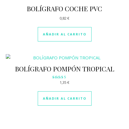
BOLÍGRAFO COCHE PVC
0,82
€
AÑADIR AL CARRITO
BOLÍGRAFO POMPÓN TROPICAL
1,35
€
Valorado
con
3.50
de 5
AÑADIR AL CARRITO