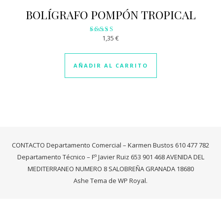
BOLÍGRAFO POMPÓN TROPICAL
1,35
€
Valorado
con
3.50
de 5
AÑADIR AL CARRITO
CONTACTO Departamento Comercial – Karmen Bustos 610 477 782
Departamento Técnico – Fº Javier Ruiz 653 901 468 AVENIDA DEL
MEDITERRANEO NUMERO 8 SALOBREÑA GRANADA 18680
Ashe Tema de
WP Royal
.