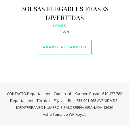
BOLSAS PLEGABLES FRASES
DIVERTIDAS
4,03
€
Valorado
con
2.96
de 5
AÑADIR AL CARRITO
CONTACTO Departamento Comercial – Karmen Bustos 610 477 782
Departamento Técnico – Fº Javier Ruiz 653 901 468 AVENIDA DEL
MEDITERRANEO NUMERO 8 SALOBREÑA GRANADA 18680
Ashe Tema de
WP Royal
.