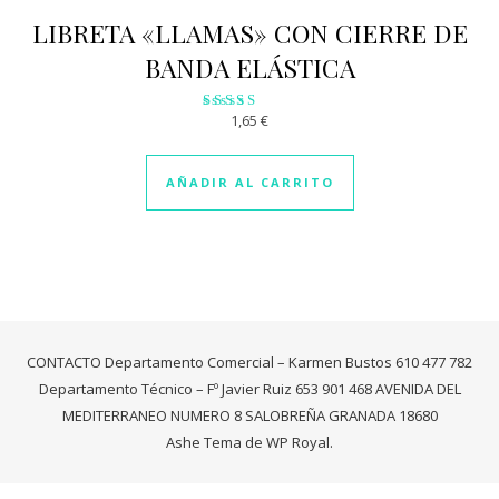
LIBRETA «LLAMAS» CON CIERRE DE
BANDA ELÁSTICA
1,65
€
Valorado
con
2.84
de 5
AÑADIR AL CARRITO
CONTACTO Departamento Comercial – Karmen Bustos 610 477 782
Departamento Técnico – Fº Javier Ruiz 653 901 468 AVENIDA DEL
MEDITERRANEO NUMERO 8 SALOBREÑA GRANADA 18680
Ashe Tema de
WP Royal
.