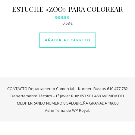
ESTUCHE «ZOO» PARA COLOREAR
0,68
€
Valorado
con
2.96
de 5
AÑADIR AL CARRITO
CONTACTO Departamento Comercial – Karmen Bustos 610 477 782
Departamento Técnico – Fº Javier Ruiz 653 901 468 AVENIDA DEL
MEDITERRANEO NUMERO 8 SALOBREÑA GRANADA 18680
Ashe Tema de
WP Royal
.