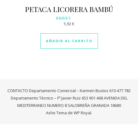
PETACA LICORERA BAMBÚ
5,92
€
Valorado
con
3.30
de 5
AÑADIR AL CARRITO
CONTACTO Departamento Comercial – Karmen Bustos 610 477 782
Departamento Técnico – Fº Javier Ruiz 653 901 468 AVENIDA DEL
MEDITERRANEO NUMERO 8 SALOBREÑA GRANADA 18680
Ashe Tema de
WP Royal
.