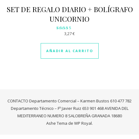
SET DE REGALO DIARIO + BOLÍGRAFO
UNICORNIO
3,27
€
Valorado
con
3.07
de 5
AÑADIR AL CARRITO
CONTACTO Departamento Comercial – Karmen Bustos 610 477 782
Departamento Técnico – Fº Javier Ruiz 653 901 468 AVENIDA DEL
MEDITERRANEO NUMERO 8 SALOBREÑA GRANADA 18680
Ashe Tema de
WP Royal
.