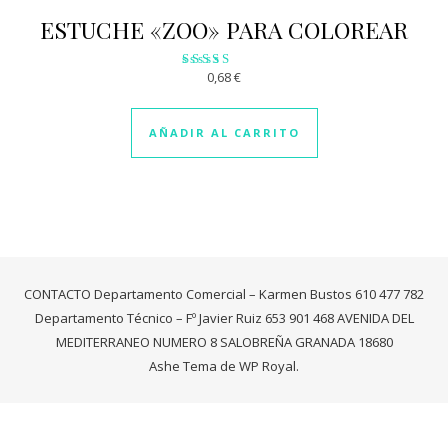
ESTUCHE «ZOO» PARA COLOREAR
0,68
€
Valorado
con
2.96
de 5
AÑADIR AL CARRITO
CONTACTO Departamento Comercial – Karmen Bustos 610 477 782
Departamento Técnico – Fº Javier Ruiz 653 901 468 AVENIDA DEL
MEDITERRANEO NUMERO 8 SALOBREÑA GRANADA 18680
Ashe Tema de
WP Royal
.