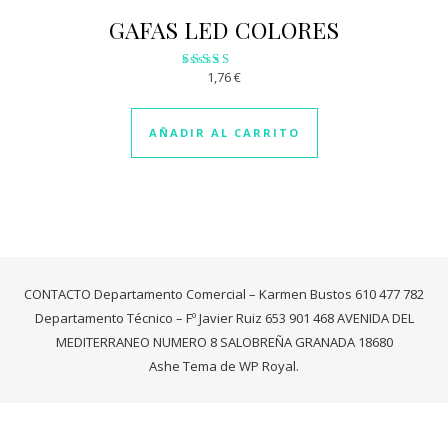
GAFAS LED COLORES
1,76
€
Valorado
con
3.09
de 5
AÑADIR AL CARRITO
CONTACTO Departamento Comercial – Karmen Bustos 610 477 782
Departamento Técnico – Fº Javier Ruiz 653 901 468 AVENIDA DEL
MEDITERRANEO NUMERO 8 SALOBREÑA GRANADA 18680
Ashe Tema de
WP Royal
.