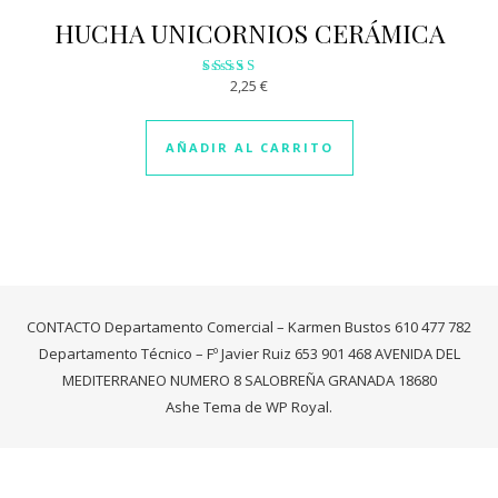
HUCHA UNICORNIOS CERÁMICA
2,25
€
Valorado
con
3.01
de 5
AÑADIR AL CARRITO
CONTACTO Departamento Comercial – Karmen Bustos 610 477 782
Departamento Técnico – Fº Javier Ruiz 653 901 468 AVENIDA DEL
MEDITERRANEO NUMERO 8 SALOBREÑA GRANADA 18680
Ashe Tema de
WP Royal
.