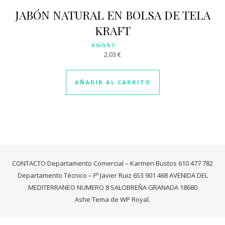
JABÓN NATURAL EN BOLSA DE TELA
KRAFT
2,03
€
Valorado
con
2.81
de 5
AÑADIR AL CARRITO
CONTACTO Departamento Comercial – Karmen Bustos 610 477 782
Departamento Técnico – Fº Javier Ruiz 653 901 468 AVENIDA DEL
MEDITERRANEO NUMERO 8 SALOBREÑA GRANADA 18680
Ashe Tema de
WP Royal
.