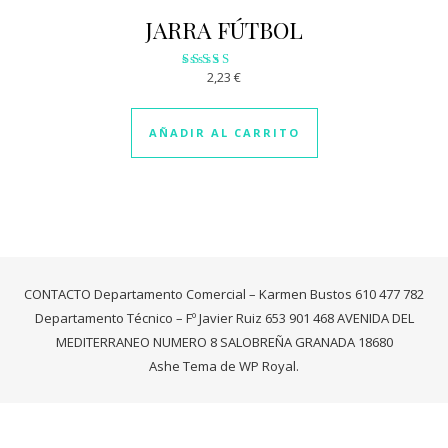
JARRA FÚTBOL
2,23
€
Valorado
con
3.09
de 5
AÑADIR AL CARRITO
CONTACTO Departamento Comercial – Karmen Bustos 610 477 782
Departamento Técnico – Fº Javier Ruiz 653 901 468 AVENIDA DEL
MEDITERRANEO NUMERO 8 SALOBREÑA GRANADA 18680
Ashe Tema de
WP Royal
.