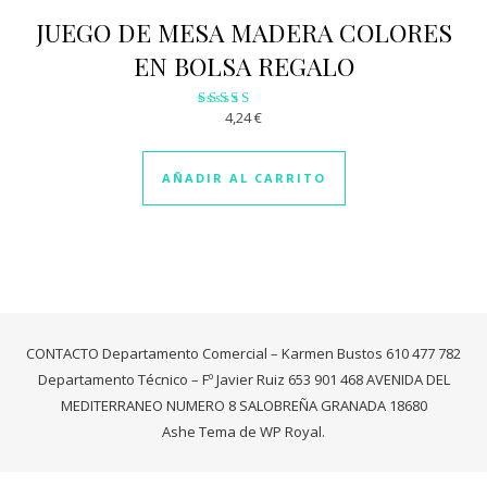
JUEGO DE MESA MADERA COLORES
EN BOLSA REGALO
4,24
€
Valorado
con
3.10
de 5
AÑADIR AL CARRITO
CONTACTO Departamento Comercial – Karmen Bustos 610 477 782
Departamento Técnico – Fº Javier Ruiz 653 901 468 AVENIDA DEL
MEDITERRANEO NUMERO 8 SALOBREÑA GRANADA 18680
Ashe Tema de
WP Royal
.