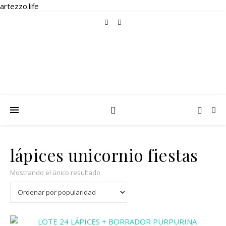
artezzo.life
lápices unicornio fiestas
Mostrando el único resultado