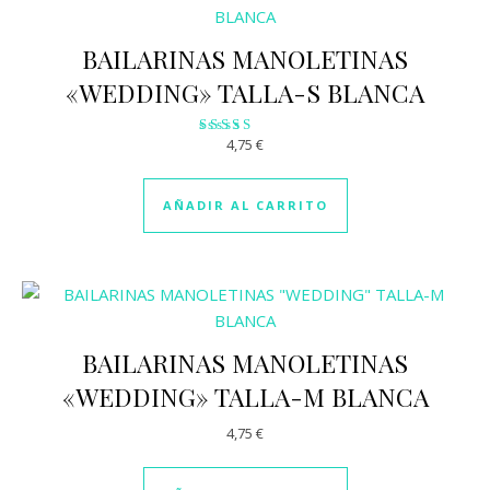
BAILARINAS MANOLETINAS
«WEDDING» TALLA-S BLANCA
4,75
€
Valorado
con
2.97
de 5
AÑADIR AL CARRITO
BAILARINAS MANOLETINAS
«WEDDING» TALLA-M BLANCA
4,75
€