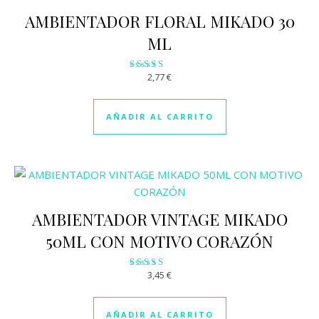
AMBIENTADOR FLORAL MIKADO 30
ML
2,77
€
Valorado
con
2.87
de 5
AÑADIR AL CARRITO
AMBIENTADOR VINTAGE MIKADO
50ML CON MOTIVO CORAZÓN
3,45
€
Valorado
con
2.99
de 5
AÑADIR AL CARRITO