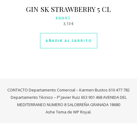
GIN SK STRAWBERRY 5 CL
3,13
€
Valorado
con
2.89
de 5
AÑADIR AL CARRITO
CONTACTO Departamento Comercial – Karmen Bustos 610 477 782
Departamento Técnico – Fº Javier Ruiz 653 901 468 AVENIDA DEL
MEDITERRANEO NUMERO 8 SALOBREÑA GRANADA 18680
Ashe Tema de
WP Royal
.