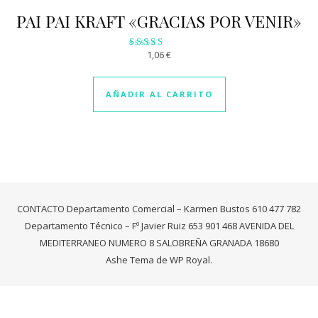
PAI PAI KRAFT «GRACIAS POR VENIR»
1,06
€
Valorado
con
2.84
de 5
AÑADIR AL CARRITO
CONTACTO Departamento Comercial – Karmen Bustos 610 477 782
Departamento Técnico – Fº Javier Ruiz 653 901 468 AVENIDA DEL
MEDITERRANEO NUMERO 8 SALOBREÑA GRANADA 18680
Ashe Tema de
WP Royal
.