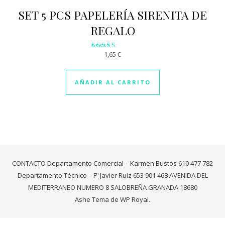
SET 5 PCS PAPELERÍA SIRENITA DE
REGALO
1,65
€
Valorado
con
2.92
de 5
AÑADIR AL CARRITO
CONTACTO Departamento Comercial – Karmen Bustos 610 477 782
Departamento Técnico – Fº Javier Ruiz 653 901 468 AVENIDA DEL
MEDITERRANEO NUMERO 8 SALOBREÑA GRANADA 18680
Ashe Tema de
WP Royal
.