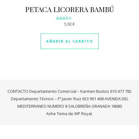
PETACA LICORERA BAMBÚ
5,92
€
Valorado
con
3.31
de 5
AÑADIR AL CARRITO
CONTACTO Departamento Comercial – Karmen Bustos 610 477 782
Departamento Técnico – Fº Javier Ruiz 653 901 468 AVENIDA DEL
MEDITERRANEO NUMERO 8 SALOBREÑA GRANADA 18680
Ashe Tema de
WP Royal
.