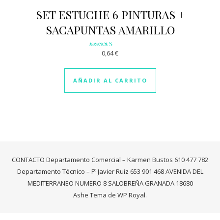
SET ESTUCHE 6 PINTURAS +
SACAPUNTAS AMARILLO
0,64
€
Valorado
con
3.20
de 5
AÑADIR AL CARRITO
CONTACTO Departamento Comercial – Karmen Bustos 610 477 782
Departamento Técnico – Fº Javier Ruiz 653 901 468 AVENIDA DEL
MEDITERRANEO NUMERO 8 SALOBREÑA GRANADA 18680
Ashe Tema de
WP Royal
.