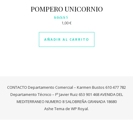
POMPERO UNICORNIO
1,00
€
Valorado
con
2.99
de 5
AÑADIR AL CARRITO
CONTACTO Departamento Comercial – Karmen Bustos 610 477 782
Departamento Técnico – Fº Javier Ruiz 653 901 468 AVENIDA DEL
MEDITERRANEO NUMERO 8 SALOBREÑA GRANADA 18680
Ashe Tema de
WP Royal
.