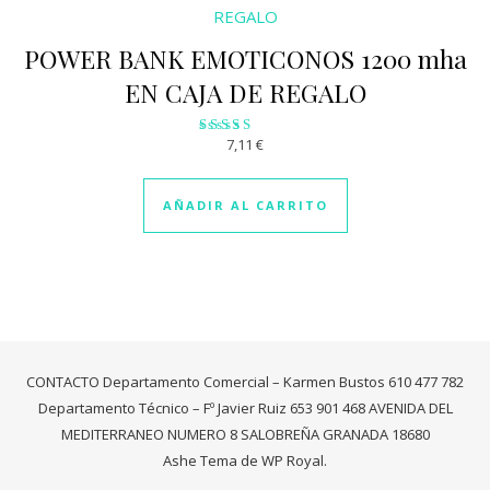
POWER BANK EMOTICONOS 1200 mha
EN CAJA DE REGALO
7,11
€
Valorado
con
3.19
de 5
AÑADIR AL CARRITO
CONTACTO Departamento Comercial – Karmen Bustos 610 477 782
Departamento Técnico – Fº Javier Ruiz 653 901 468 AVENIDA DEL
MEDITERRANEO NUMERO 8 SALOBREÑA GRANADA 18680
Ashe Tema de
WP Royal
.