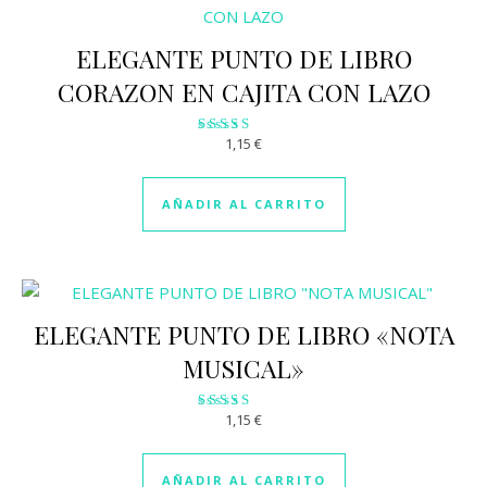
ELEGANTE PUNTO DE LIBRO
CORAZON EN CAJITA CON LAZO
1,15
€
Valorado
con
3.13
de 5
AÑADIR AL CARRITO
ELEGANTE PUNTO DE LIBRO «NOTA
MUSICAL»
1,15
€
Valorado
con
3.02
de 5
AÑADIR AL CARRITO