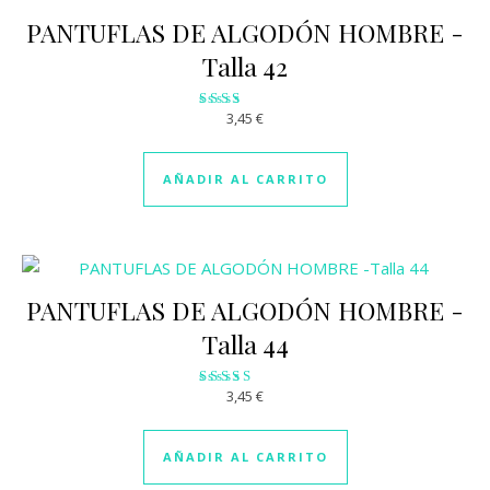
PANTUFLAS DE ALGODÓN HOMBRE -
Talla 42
3,45
€
Valorado
con
2.00
de 5
AÑADIR AL CARRITO
PANTUFLAS DE ALGODÓN HOMBRE -
Talla 44
3,45
€
Valorado
con
3.07
de 5
AÑADIR AL CARRITO