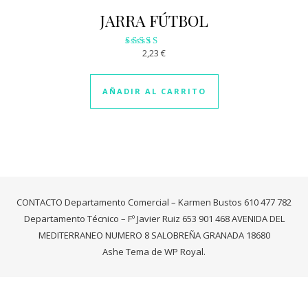
JARRA FÚTBOL
2,23
€
Valorado
con
3.09
de 5
AÑADIR AL CARRITO
CONTACTO Departamento Comercial – Karmen Bustos 610 477 782
Departamento Técnico – Fº Javier Ruiz 653 901 468 AVENIDA DEL
MEDITERRANEO NUMERO 8 SALOBREÑA GRANADA 18680
Ashe Tema de
WP Royal
.