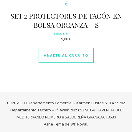
SET 2 PROTECTORES DE TACÓN EN
BOLSA ORGANZA – S
9,00
€
Valorado
con
2.78
de 5
AÑADIR AL CARRITO
CONTACTO Departamento Comercial – Karmen Bustos 610 477 782
Departamento Técnico – Fº Javier Ruiz 653 901 468 AVENIDA DEL
MEDITERRANEO NUMERO 8 SALOBREÑA GRANADA 18680
Ashe Tema de
WP Royal
.