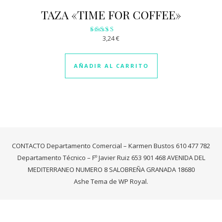
TAZA «TIME FOR COFFEE»
3,24
€
Valorado
con
3.14
de 5
AÑADIR AL CARRITO
CONTACTO Departamento Comercial – Karmen Bustos 610 477 782
Departamento Técnico – Fº Javier Ruiz 653 901 468 AVENIDA DEL
MEDITERRANEO NUMERO 8 SALOBREÑA GRANADA 18680
Ashe Tema de
WP Royal
.