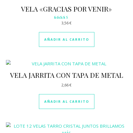
VELA «GRACIAS POR VENIR»
3,56
€
Valorado
con
3.18
de 5
AÑADIR AL CARRITO
VELA JARRITA CON TAPA DE METAL
2,66
€
AÑADIR AL CARRITO