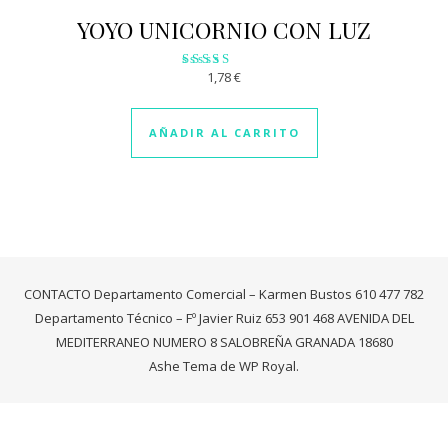
YOYO UNICORNIO CON LUZ
1,78
€
Valorado
con
2.97
de 5
AÑADIR AL CARRITO
CONTACTO Departamento Comercial – Karmen Bustos 610 477 782
Departamento Técnico – Fº Javier Ruiz 653 901 468 AVENIDA DEL
MEDITERRANEO NUMERO 8 SALOBREÑA GRANADA 18680
Ashe Tema de
WP Royal
.