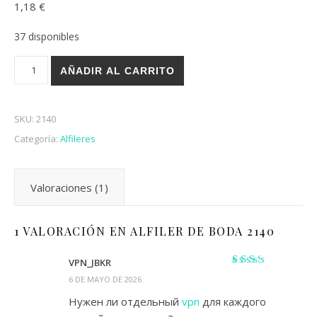
1,18
€
con
2.00
de 5
37 disponibles
en
base a
valoración
Alfiler de boda 2140 cantidad
de un
AÑADIR AL CARRITO
cliente
SKU:
2140
Categoría:
Alfileres
Valoraciones (1)
1 VALORACIÓN EN
ALFILER DE BODA 2140
VPN_JBKR
Valorado
6 DE MAYO DE 2026
con
2
de 5
Нужен ли отдельный
vpn
для каждого