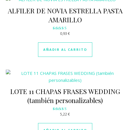
ALFILER DE NOVIA ESTRELLA PASTA
AMARILLO
0,93
€
Valorado
con
3.07
de 5
AÑADIR AL CARRITO
LOTE 11 CHAPAS FRASES WEDDING
(también personalizables)
5,22
€
Valorado
con
3.10
de 5