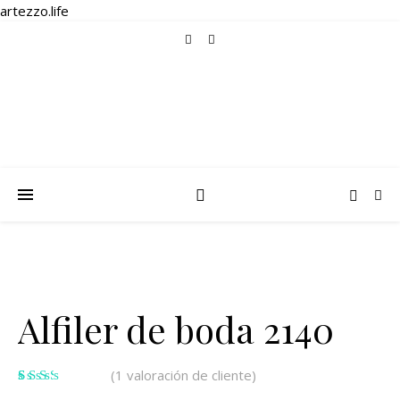
artezzo.life
Alfiler de boda 2140
(
1
valoración de cliente)
Valorado
1