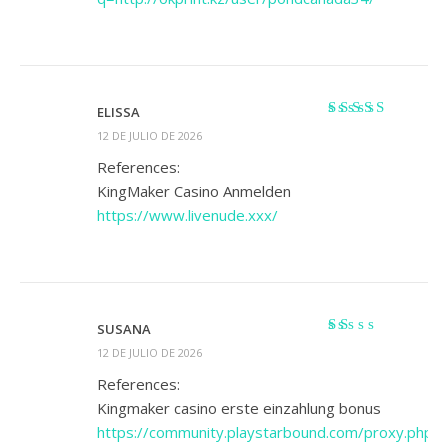
ELISSA
Valorado con
5
12 DE JULIO DE 2026
de 5
References:
KingMaker Casino Anmelden
https://www.livenude.xxx/
SUSANA
Valorado
12 DE JULIO DE 2026
con
1
References:
de
Kingmaker casino erste einzahlung bonus
5
https://community.playstarbound.com/proxy.php?