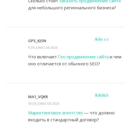
Сколько стоит
заказать продвижение сайта
для небольшого регионального бизнеса?
GPS_KJSN
Valorado
9 DE JUNIO DE 2026
con
1
Что включает
Гео продвижение сайта
и чем
de
оно отличается от обычного SEO?
5
MA1_VQKR
Valorado
10 DE JUNIO DE 2026
con
2
de 5
Маркетинговое агентство
— что должно
входить в стандартный договор?