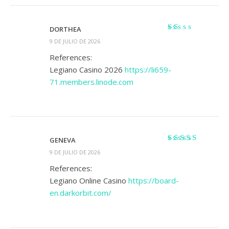
DORTHEA
Valorado
9 DE JULIO DE 2026
con
1
References:
de
Legiano Casino 2026
https://li659-
5
71.members.linode.com
GENEVA
Valorado con
5
9 DE JULIO DE 2026
de 5
References:
Legiano Online Casino
https://board-
en.darkorbit.com/