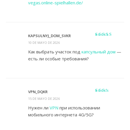
vegas.online-spielhallen.de/
KAPSULNYJ_DOM_SVKR
Valorado
10 DE MAYO DE 2026
con
4
de 5
Как выбрать участок под
капсульный дом
—
есть ли особые требования?
VPN_DQKR
Valorado
15 DE MAYO DE 2026
con
2
de 5
Нужен ли
VPN
при использовании
мобильного интернета 4G/5G?