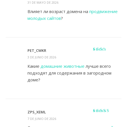
Valorado
31 DE MAYO DE 2026
con
4
de 5
Влияет ли возраст домена на
продвижение
молодых сайтов
?
PET_CWKR
Valorado
3 DE JUNIO DE 2026
con
2
de 5
Какие
домашние животные
лучше всего
подходят для содержания в загородном
доме?
ZPS_XEML
Valorado
7 DE JUNIO DE 2026
con
3
de
5