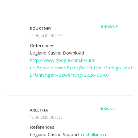
KOURTNEY
Valorado
12 DE JULIO DE 2026
con
3
de
5
References:
Legiano Casino Download
http://www.google.com.hk/url?
q=j&source=web&rct=j&url=https://telegra.ph/Leg
Erfahrungen–Bewertung-2026-06-07
ARLETHA
Valorado
12 DE JULIO DE 2026
con
1
References:
de
Legiano Casino Support
reshalkino.ru
5