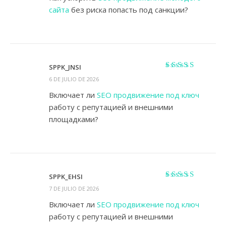
сайта
без риска попасть под санкции?
SPPK_JNSI
Valorado
6 DE JULIO DE 2026
con
3
de
5
Включает ли
SEO продвижение под ключ
работу с репутацией и внешними
площадками?
SPPK_EHSI
Valorado
7 DE JULIO DE 2026
con
4
de 5
Включает ли
SEO продвижение под ключ
работу с репутацией и внешними