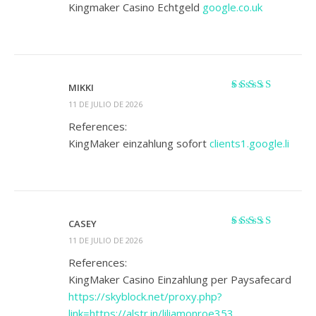
Kingmaker Casino Echtgeld
google.co.uk
MIKKI
Valorado con
5
11 DE JULIO DE 2026
de 5
References:
KingMaker einzahlung sofort
clients1.google.li
CASEY
Valorado
11 DE JULIO DE 2026
con
4
de 5
References:
KingMaker Casino Einzahlung per Paysafecard
https://skyblock.net/proxy.php?
link=https://alstr.in/liliamonroe353