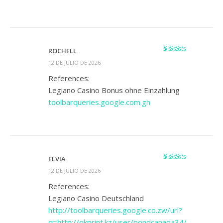
ROCHELL
Valorado
12 DE JULIO DE 2026
con
2
de 5
References:
Legiano Casino Bonus ohne Einzahlung
toolbarqueries.google.com.gh
ELVIA
Valorado
12 DE JULIO DE 2026
con
2
de 5
References:
Legiano Casino Deutschland
http://toolbarqueries.google.co.zw/url?
q=http://okprint.kz/user/pondcanada34/