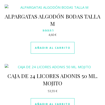
ALPARGATAS ALGODÓN BODAS TALLA
M
4,60
€
Valorado
con
2.88
de 5
AÑADIR AL CARRITO
CAJA DE 24 LICORES ADONIS 50 ML.
MOJITO
53,55
€
AÑADIR AL CARRITO