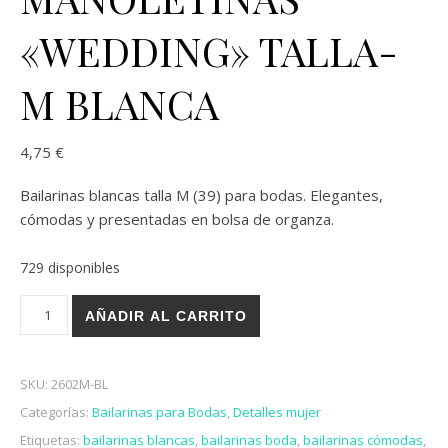
«WEDDING» TALLA-
M BLANCA
4,75
€
Bailarinas blancas talla M (39) para bodas. Elegantes,
cómodas y presentadas en bolsa de organza.
729 disponibles
BAILARINAS MANOLETINAS "WEDDING" TALLA-M BLANCA can
AÑADIR AL CARRITO
SKU:
2602M-BL
Categorías:
Bailarinas para Bodas
,
Detalles mujer
Etiquetas:
bailarinas blancas
,
bailarinas boda
,
bailarinas cómodas
,