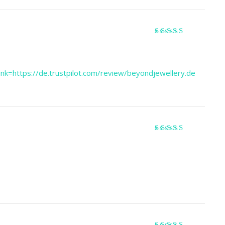
Valorado
con
3
de
5
nk=https://de.trustpilot.com/review/beyondjewellery.de
Valorado con
5
de 5