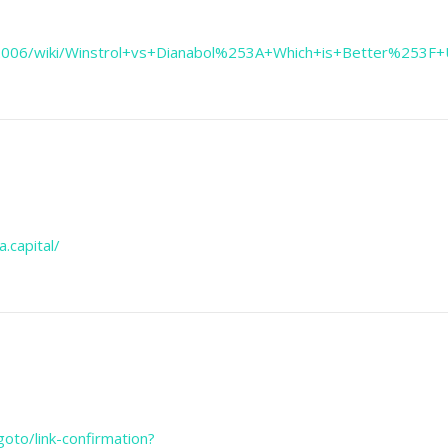
.com2006/wiki/Winstrol+vs+Dianabol%253A+Which+is+Better%253
a.capital/
goto/link-confirmation?