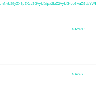
0LmNvbS9yZXZpZXcvZGVyLXdpa2luZ2VyLXNob3AuZGU/YWN0a
Valorado
con
3
de
5
Valorado
con
4
de 5