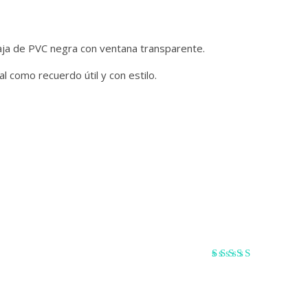
caja de PVC negra con ventana transparente.
l como recuerdo útil y con estilo.
Valorado con
5
de 5