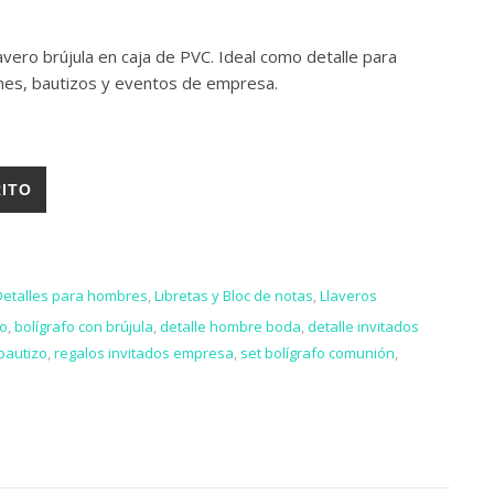
lavero brújula en caja de PVC. Ideal como detalle para
nes, bautizos y eventos de empresa.
JA PVC cantidad
RITO
Detalles para hombres
,
Libretas y Bloc de notas
,
Llaveros
lo
,
bolígrafo con brújula
,
detalle hombre boda
,
detalle invitados
bautizo
,
regalos invitados empresa
,
set bolígrafo comunión
,