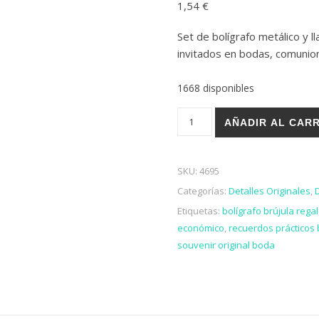
1,54
€
con
3.00
de 5 en
base a
Set de bolígrafo metálico y l
valoraciones
de
invitados en bodas, comunio
clientes
1668 disponibles
BOLÍGRAFO + BRÚJULA EN CA
AÑADIR AL CAR
SKU:
4695
Categorías:
Detalles Originales
,
Etiquetas:
bolígrafo brújula rega
económico
,
recuerdos prácticos 
souvenir original boda