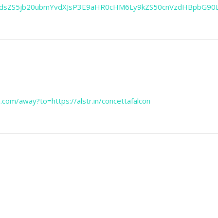
2dsZS5jb20ubmYvdXJsP3E9aHR0cHM6Ly9kZS50cnVzdHBpbG9
.com/away?to=https://alstr.in/concettafalcon