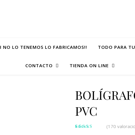
SI NO LO TENEMOS LO FABRICAMOS!!
TODO PARA TU
CONTACTO
TIENDA ON LINE
BOLÍGRAF
PVC
(
170
valoracio
Valorado
170