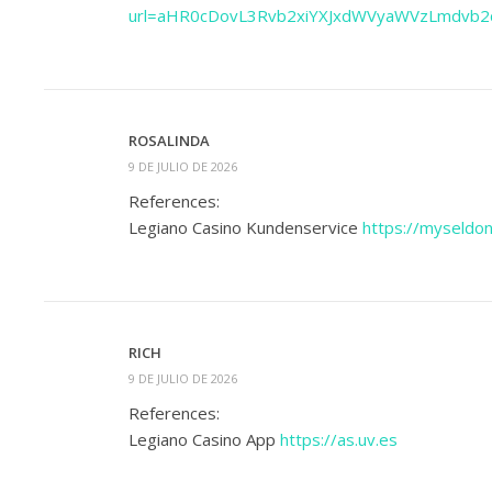
url=aHR0cDovL3Rvb2xiYXJxdWVyaWVzLmdvb
ROSALINDA
9 DE JULIO DE 2026
References:
Legiano Casino Kundenservice
https://myseldon
RICH
9 DE JULIO DE 2026
References:
Legiano Casino App
https://as.uv.es