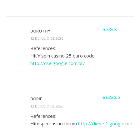
DOROTHY
Valorado
12 DE JULIO DE 2026
con
2
de 5
References:
Hit’n’spin casino 25 euro code
http://cse.google.com.br/
DORIE
Valorado con
5
12 DE JULIO DE 2026
de 5
References:
Hitnspin casino forum
http://clients1.google.me