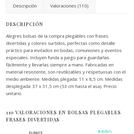
Descripción
Valoraciones (110)
DESCRIPCIÓN
Alegres bolsas de la compra plegables con frases
divertidas y colores surtidos, perfectas como detalle
práctico para invitados en bodas, comuniones y eventos
especiales. Incluyen funda a juego para guardarlas
fácilmente y llevarlas siempre a mano. Fabricadas en
material resistente, son reutilizables y respetuosas con el
medio ambiente. Medidas plegada: 11 x 8,5 cm. Medidas
desplegada: 37 x 31,5 cm (53 cm hasta el asa). Precio
unitario.
110 VALORACIONES EN
BOLSAS PLEGABLES
FRASES DIVERTIDAS
EUNICE