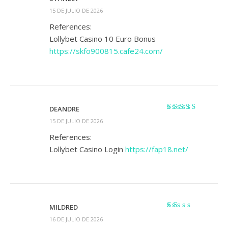
Valorado
15 DE JULIO DE 2026
con
3
de
5
References:
Lollybet Casino 10 Euro Bonus
https://skfo900815.cafe24.com/
DEANDRE
Valorado
15 DE JULIO DE 2026
con
4
de 5
References:
Lollybet Casino Login
https://fap18.net/
MILDRED
Valorado
16 DE JULIO DE 2026
con