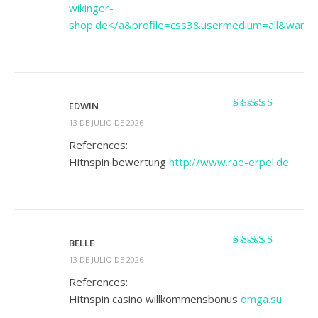
wikinger-
shop.de</a&profile=css3&usermedium=all&warni
EDWIN
Valorado
13 DE JULIO DE 2026
con
4
de 5
References:
Hitnspin bewertung
http://www.rae-erpel.de
BELLE
Valorado
13 DE JULIO DE 2026
con
3
de
5
References:
Hitnspin casino willkommensbonus
omga.su