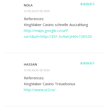
NOLA
Valorado
12 DE JULIO DE 2026
con
3
de
5
References:
KingMaker Casino schnelle Auszahlung
http://maps.google.cz/url?
sa=t&url=http://301.tv/beryl40v726520
HASSAN
Valorado
12 DE JULIO DE 2026
con
4
de 5
References:
KingMaker Casino Treuebonus
http://www.ut2.ru/