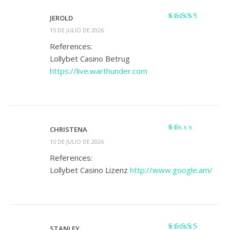
JEROLD
Valorado con
5
15 DE JULIO DE 2026
de 5
References:
Lollybet Casino Betrug
https://live.warthunder.com
CHRISTENA
Valorado
15 DE JULIO DE 2026
con
1
References:
de
Lollybet Casino Lizenz
http://www.google.am/
5
STANLEY