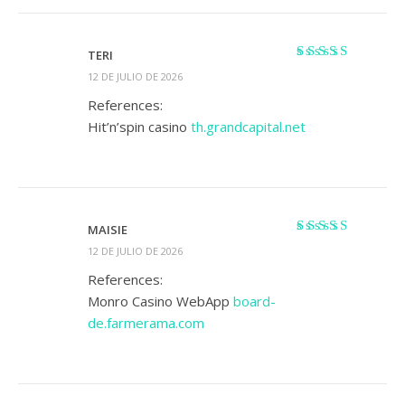
TERI
Valorado
12 DE JULIO DE 2026
con
3
de
5
References:
Hit’n’spin casino
th.grandcapital.net
MAISIE
Valorado
12 DE JULIO DE 2026
con
3
de
5
References:
Monro Casino WebApp
board-
de.farmerama.com