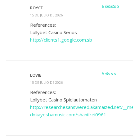
ROYCE
Valorado
15 DE JULIO DE 2026
con
4
de 5
References:
Lollybet Casino Seriös
http://clients1.google.com.sb
LOVIE
Valorado
15 DE JULIO DE 2026
con
1
References:
de
Lollybet Casino Spielautomaten
5
http://researchesanswered.akamaized.net/__media
d=kayesbamusic.com/shanifrei0961