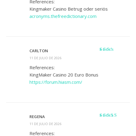
References:
Kingmaker Casino Betrug oder seriös
acronyms.thefreedictionary.com
CARLTON
Valorado
11 DE JULIO DE 2026
con
2
de 5
References:
KingMaker Casino 20 Euro Bonus
https://forum.hiasm.com/
REGENA
Valorado
11 DE JULIO DE 2026
con
3
de
5
References: