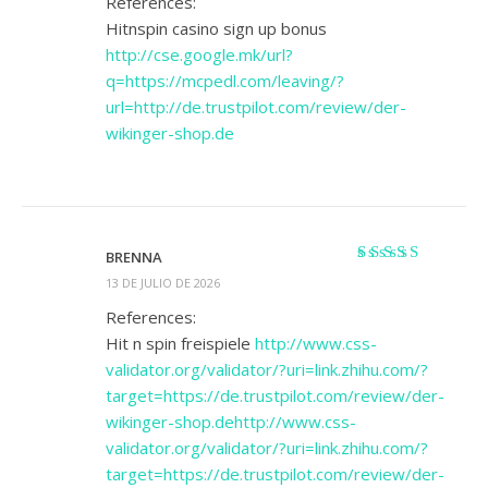
References:
Hitnspin casino sign up bonus
http://cse.google.mk/url?
q=https://mcpedl.com/leaving/?
url=http://de.trustpilot.com/review/der-
wikinger-shop.de
BRENNA
Valorado
13 DE JULIO DE 2026
con
3
de
5
References:
Hit n spin freispiele
http://www.css-
validator.org/validator/?uri=link.zhihu.com/?
target=https://de.trustpilot.com/review/der-
wikinger-shop.dehttp://www.css-
validator.org/validator/?uri=link.zhihu.com/?
target=https://de.trustpilot.com/review/der-