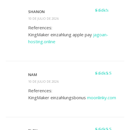
SHANON
Valorado
10 DE JULIO DE 2026
con
2
de 5
References:
KingMaker einzahlung apple pay
jagoan-
hosting.online
NAM
Valorado
10 DE JULIO DE 2026
con
4
de 5
References:
KingMaker einzahlungsbonus
moonlinky.com