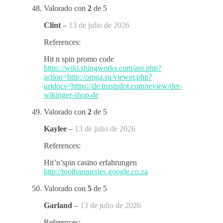
Valorado con
2
de 5
Clint
–
13 de julio de 2026
References:
Hit n spin promo code
https://wiki.shingworks.com/api.php?
action=http://omga.su/viewer.php?
urldocs=https://de.trustpilot.com/review/der-
wikinger-shop.de
Valorado con
2
de 5
Kaylee
–
13 de julio de 2026
References:
Hit’n’spin casino erfahrungen
http://toolbarqueries.google.co.za
Valorado con
5
de 5
Garland
–
13 de julio de 2026
References: