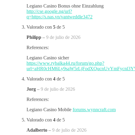
Legiano Casino Bonus ohne Einzahlung
http://cse.google.ng/url?
q=https://s.nas.vn/vantweddle3472
Valorado con
5
de 5
Philipp
–
9 de julio de 2026
References:
Legiano Casino sicher
https://www.rybalka44.ru/forum/go.php?
url=aHR0cHM6Ly9saW5rLjFodXQucnUvYmFycnl3
Valorado con
4
de 5
Jorg
–
9 de julio de 2026
References:
Legiano Casino Mobile
forums.wynncraft.com
Valorado con
4
de 5
Adalberto
–
9 de julio de 2026