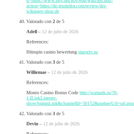
q=https://www.phy.bnl.gov/edg/wiki/api.php?
action=https://de.trustpilot.com/review/der-
wikinger-shop.de
Valorado con
2
de 5
Adell
–
12 de julio de 2026
References:
Hitnspin casino bewertung
staroetv.su
Valorado con
3
de 5
Williemae
–
12 de julio de 2026
References:
Monro Casino Bonus Code
http://wartank.ru/?0-
1.ILinkListener-
showSigninLink&channelId=30152&partnerUrl=url.pixe
Valorado con
3
de 5
Devin
–
12 de julio de 2026
References: