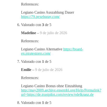
References:
Legiano Casino Auszahlung Dauer
https://79.pexeburay.com/
Valorado con
3
de 5
Madeline
–
9 de julio de 2026
References:
Legiano Casino Alternative
https://board-
en.piratestorm.com/
Valorado con
1
de 5
Emilie
–
9 de julio de 2026
References:
Legiano Casino Bonus ohne Einzahlung
http://may2009.archive.ensembl.org/Help/Permalink?
url=https://de.trustpilot.com/review/edelkranz.de
Valorado con
1
de 5