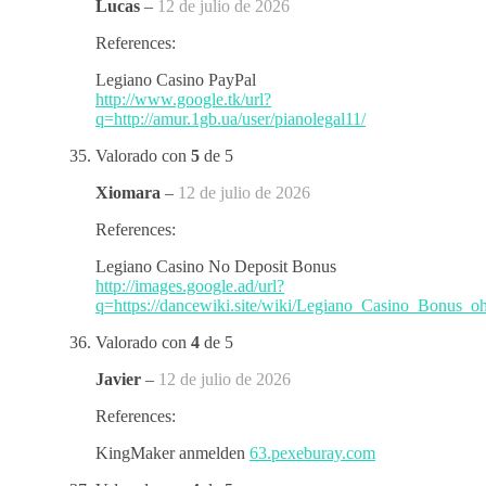
Lucas
–
12 de julio de 2026
References:
Legiano Casino PayPal
http://www.google.tk/url?
q=http://amur.1gb.ua/user/pianolegal11/
Valorado con
5
de 5
Xiomara
–
12 de julio de 2026
References:
Legiano Casino No Deposit Bonus
http://images.google.ad/url?
q=https://dancewiki.site/wiki/Legiano_Casino_Bonus_
Valorado con
4
de 5
Javier
–
12 de julio de 2026
References:
KingMaker anmelden
63.pexeburay.com