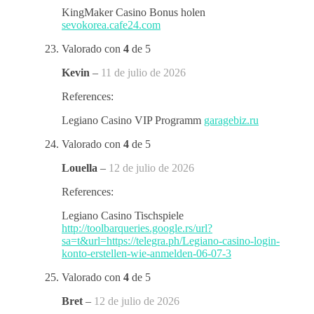
KingMaker Casino Bonus holen
sevokorea.cafe24.com
Valorado con
4
de 5
Kevin
–
11 de julio de 2026
References:
Legiano Casino VIP Programm
garagebiz.ru
Valorado con
4
de 5
Louella
–
12 de julio de 2026
References:
Legiano Casino Tischspiele
http://toolbarqueries.google.rs/url?
sa=t&url=https://telegra.ph/Legiano-casino-login-
konto-erstellen-wie-anmelden-06-07-3
Valorado con
4
de 5
Bret
–
12 de julio de 2026