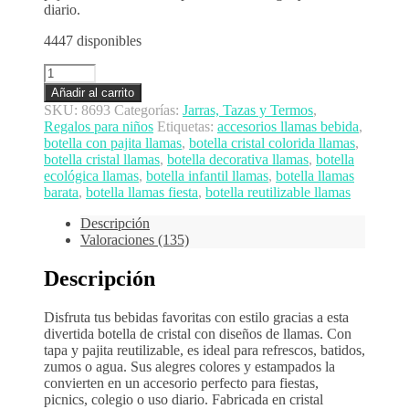
diario.
4447 disponibles
BOTELLA
CRISTAL
Añadir al carrito
LLAMAS
SKU:
8693
Categorías:
Jarras, Tazas y Termos
,
cantidad
Regalos para niños
Etiquetas:
accesorios llamas bebida
,
botella con pajita llamas
,
botella cristal colorida llamas
,
botella cristal llamas
,
botella decorativa llamas
,
botella
ecológica llamas
,
botella infantil llamas
,
botella llamas
barata
,
botella llamas fiesta
,
botella reutilizable llamas
Descripción
Valoraciones (135)
Descripción
Disfruta tus bebidas favoritas con estilo gracias a esta
divertida botella de cristal con diseños de llamas. Con
tapa y pajita reutilizable, es ideal para refrescos, batidos,
zumos o agua. Sus alegres colores y estampados la
convierten en un accesorio perfecto para fiestas,
picnics, colegio o uso diario. Fabricada en cristal