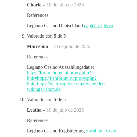
Charla
–
10 de julio de 2026
References:
Legiano Casino Deutschland
captcha.2gis.ru
Valorado con
5
de 5
Marcelino
–
10 de julio de 2026
References:
Legiano Casino Auszahlungsdauer
https://forum.home.pl/proxy.php?
link=https://fishforum.ru/proxy.php?
link=https://de.trustpilot.com/review/der-
wikinger-shop.de
Valorado con
5
de 5
Leatha
–
10 de julio de 2026
References:
Legiano Casino Registrierung
vocab.getty.edu