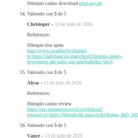
Hitnspin casino download
pdaf.awi.de
Valorado con
5
de 5
Christoper
–
13 de julio de 2026
References:
Hitnspin free spins
http://www.swadba.by/iframe?
b=https://dailybeacon.space/item/hitnspin-casino-
bewertung-alle-infos-zur-spielhalle&u=bit.ly
Valorado con
3
de 5
Alysa
–
13 de julio de 2026
References:
Hitnspin casino review
https://ore.spongepowered.org/linkout?
remoteUrl=https://liberalwiki.space/wiki/Bonus_800_200
Valorado con
5
de 5
Vance
–
13 de julio de 2026