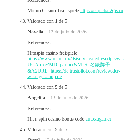
Monro Casino Tischspiele
https://captcha.2gis.ru
Valorado con
1
de 5
Novella
–
12 de julio de 2026
References:
Hitnspin casino freispiele
https://www.niann.ru//listserv.uga.edu/scripts/wa-
UGA.exe?MD=partner&M_S=名錶牌子
&A2URL=https://de.trustpilot.com/review/der-
wikinger-shop.de
Valorado con
5
de 5
Angelita
–
13 de julio de 2026
References:
Hit n spin casino bonus code
autoxuga.net
Valorado con
5
de 5