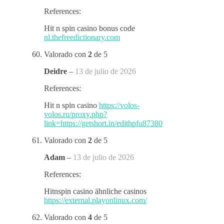
References:
Hit n spin casino bonus code
nl.thefreedictionary.com
Valorado con
2
de 5
Deidre
–
13 de julio de 2026
References:
Hit n spin casino
https://volos-
volos.ru/proxy.php?
link=https://getshort.in/edithpfu87380
Valorado con
2
de 5
Adam
–
13 de julio de 2026
References:
Hitnspin casino ähnliche casinos
https://external.playonlinux.com/
Valorado con
4
de 5