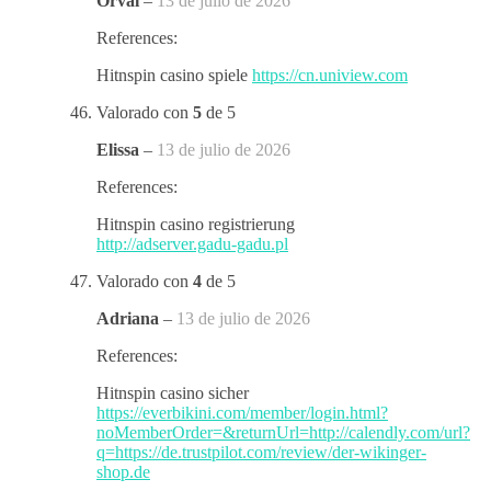
Orval
–
13 de julio de 2026
References:
Hitnspin casino spiele
https://cn.uniview.com
Valorado con
5
de 5
Elissa
–
13 de julio de 2026
References:
Hitnspin casino registrierung
http://adserver.gadu-gadu.pl
Valorado con
4
de 5
Adriana
–
13 de julio de 2026
References:
Hitnspin casino sicher
https://everbikini.com/member/login.html?
noMemberOrder=&returnUrl=http://calendly.com/url?
q=https://de.trustpilot.com/review/der-wikinger-
shop.de