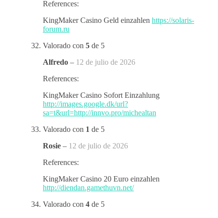
References:
KingMaker Casino Geld einzahlen
https://solaris-
forum.ru
Valorado con
5
de 5
Alfredo
–
12 de julio de 2026
References:
KingMaker Casino Sofort Einzahlung
http://images.google.dk/url?
sa=t&url=http://innvo.pro/michealtan
Valorado con
1
de 5
Rosie
–
12 de julio de 2026
References:
KingMaker Casino 20 Euro einzahlen
http://diendan.gamethuvn.net/
Valorado con
4
de 5