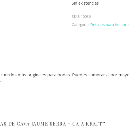
Sin existencias
SKU:
10036
Categoría:
Detalles para hombre
uerdos más originales para bodas. Puedes comprar al por mayor b
os.
AS DE CAVA JAUME SERRA + CAJA KRAFT”