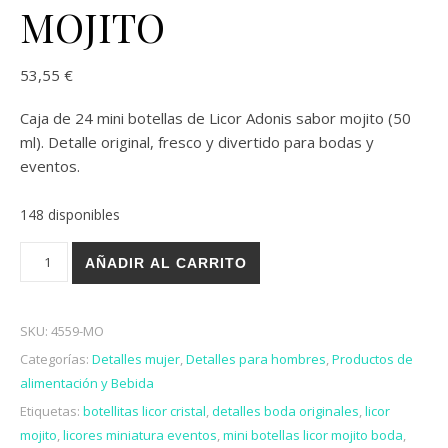
MOJITO
53,55
€
Caja de 24 mini botellas de Licor Adonis sabor mojito (50
ml). Detalle original, fresco y divertido para bodas y
eventos.
148 disponibles
CAJA DE 24 LICORES ADONIS 50 ML. MOJITO cantidad
AÑADIR AL CARRITO
SKU:
4559-MO
Categorías:
Detalles mujer
,
Detalles para hombres
,
Productos de
alimentación y Bebida
Etiquetas:
botellitas licor cristal
,
detalles boda originales
,
licor
mojito
,
licores miniatura eventos
,
mini botellas licor mojito boda
,