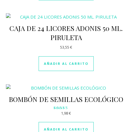
CAJA DE 24 LICORES ADONIS 50 ML.
PIRULETA
53,55
€
AÑADIR AL CARRITO
BOMBÓN DE SEMILLAS ECOLÓGICO
1,98
€
Valorado
con
3.08
de 5
AÑADIR AL CARRITO