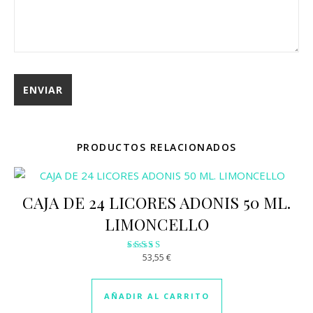
PRODUCTOS RELACIONADOS
CAJA DE 24 LICORES ADONIS 50 ML.
LIMONCELLO
53,55
€
Valorado
con
2.86
de 5
AÑADIR AL CARRITO