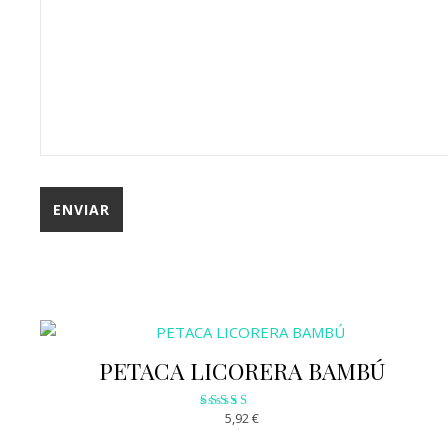
PETACA LICORERA BAMBÚ
5,92
€
Valorado
con