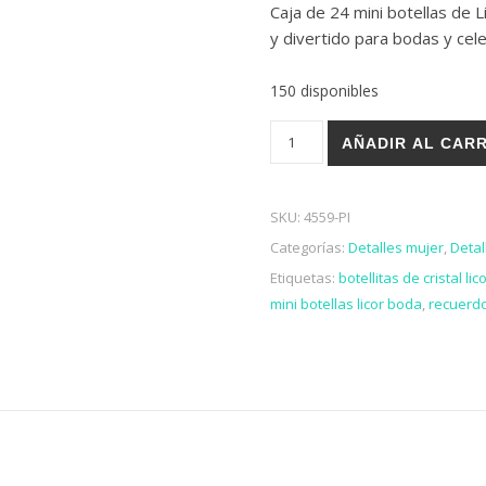
Caja de 24 mini botellas de Li
y divertido para bodas y cel
150 disponibles
CAJA DE 24 LICORES ADONIS
AÑADIR AL CAR
SKU:
4559-PI
Categorías:
Detalles mujer
,
Deta
Etiquetas:
botellitas de cristal lic
mini botellas licor boda
,
recuerdo