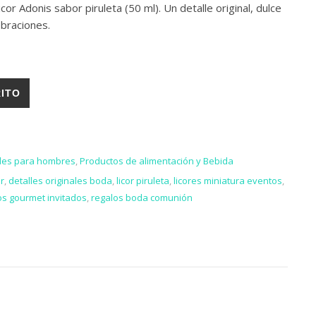
cor Adonis sabor piruleta (50 ml). Un detalle original, dulce
ebraciones.
 50 ML. PIRULETA cantidad
RITO
lles para hombres
,
Productos de alimentación y Bebida
or
,
detalles originales boda
,
licor piruleta
,
licores miniatura eventos
,
s gourmet invitados
,
regalos boda comunión