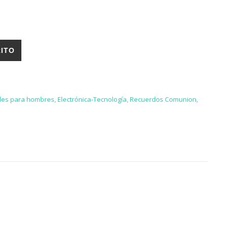
NIÑOS/BEBÉS 12.0 Mpx 1080p cantidad
RITO
lles para hombres
,
Electrónica-Tecnología
,
Recuerdos Comunion
,