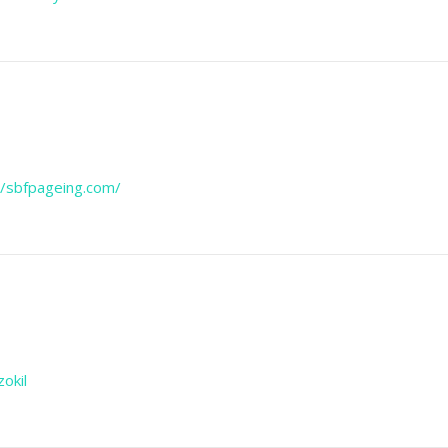
//sbfpageing.com/
zokil