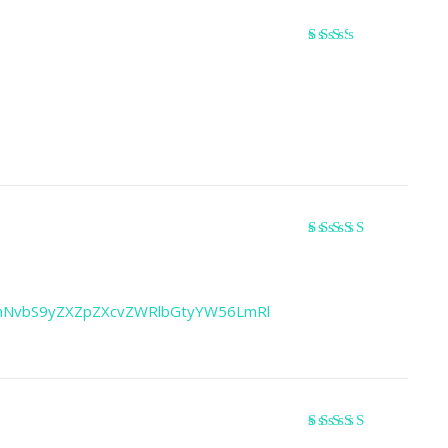
Valorado
con
2
de 5
Valorado con
5
de 5
90LmNvbS9yZXZpZXcvZWRlbGtyYW56LmRl
Valorado