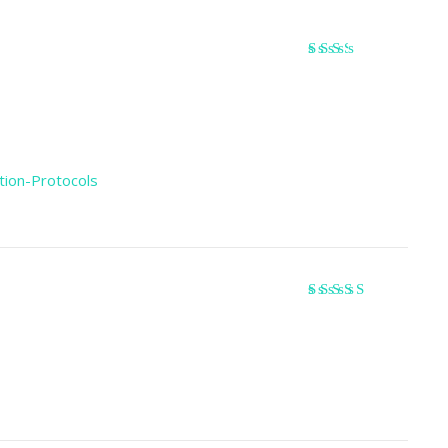
Valorado
con
2
de 5
ion-Protocols
Valorado
con
4
de 5