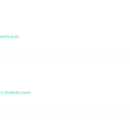
maritzaros
25.cholteth.com/