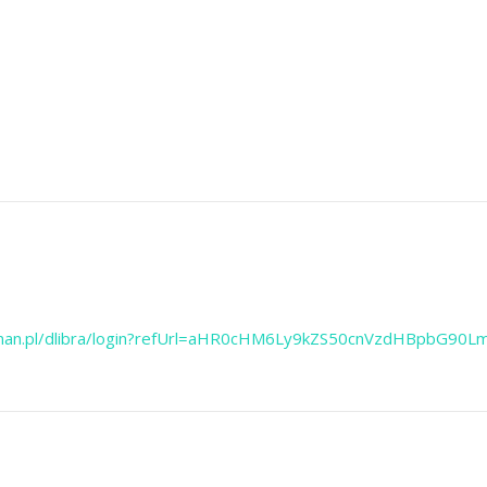
oznan.pl/dlibra/login?refUrl=aHR0cHM6Ly9kZS50cnVzdHBpbG