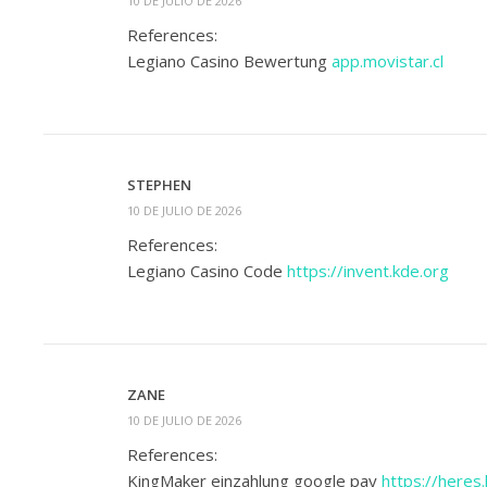
10 DE JULIO DE 2026
References:
Legiano Casino Bewertung
app.movistar.cl
STEPHEN
10 DE JULIO DE 2026
References:
Legiano Casino Code
https://invent.kde.org
ZANE
10 DE JULIO DE 2026
References:
KingMaker einzahlung google pay
https://heres