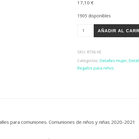
17,10
€
con
3.13
de 5 en
base a
1905 disponibles
valoraciones
de
clientes
CÁMARA DE FOTOS DIGITAL 
AÑADIR AL CAR
SKU:
8736-VE
Categorías:
Detalles mujer
,
Deta
Regalos para niños
talles para comuniones. Comuniones de niños y niñas 2020-2021