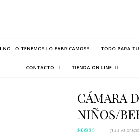
SI NO LO TENEMOS LO FABRICAMOS!!
TODO PARA TU
CONTACTO
TIENDA ON LINE
CÁMARA D
NIÑOS/BEB
(
133
valoracio
Valorado
133