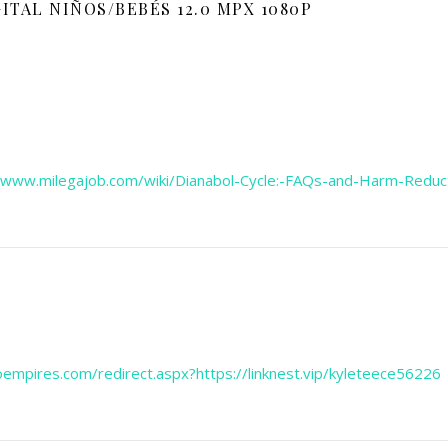
ITAL NIÑOS/BEBÉS 12.0 MPX 1080P
4www.milegajob.com/wiki/Dianabol-Cycle:-FAQs-and-Harm-Reduct
roempires.com/redirect.aspx?https://linknest.vip/kyleteece56226