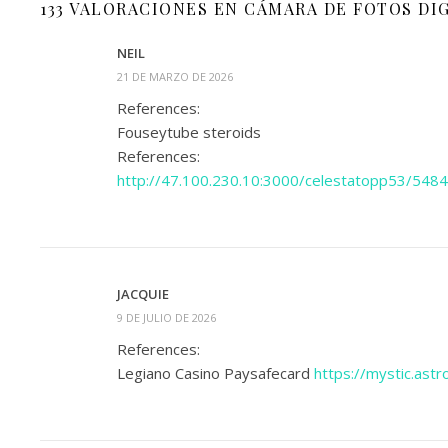
133 VALORACIONES EN
CÁMARA DE FOTOS DIG
NEIL
21 DE MARZO DE 2026
References:
Fouseytube steroids
References:
http://47.100.230.10:3000/celestatopp53/548
JACQUIE
9 DE JULIO DE 2026
References:
Legiano Casino Paysafecard
https://mystic.ast