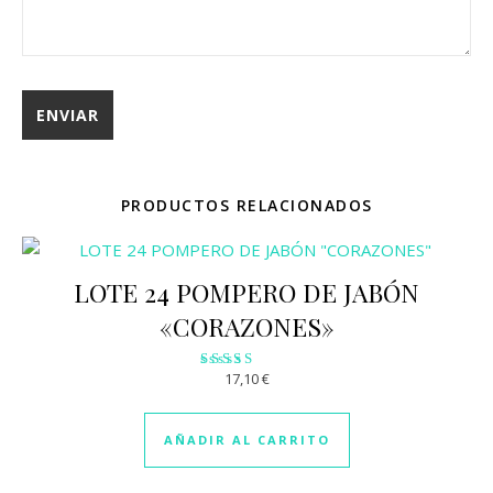
PRODUCTOS RELACIONADOS
LOTE 24 POMPERO DE JABÓN
«CORAZONES»
17,10
€
Valorado
con
2.66
de 5
AÑADIR AL CARRITO