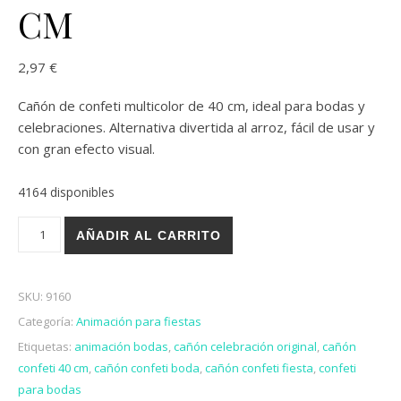
CM
2,97
€
Cañón de confeti multicolor de 40 cm, ideal para bodas y
celebraciones. Alternativa divertida al arroz, fácil de usar y
con gran efecto visual.
4164 disponibles
CAÑÓN CONFETI BODAS Y FIESTAS 40 CM cantidad
AÑADIR AL CARRITO
SKU:
9160
Categoría:
Animación para fiestas
Etiquetas:
animación bodas
,
cañón celebración original
,
cañón
confeti 40 cm
,
cañón confeti boda
,
cañón confeti fiesta
,
confeti
para bodas