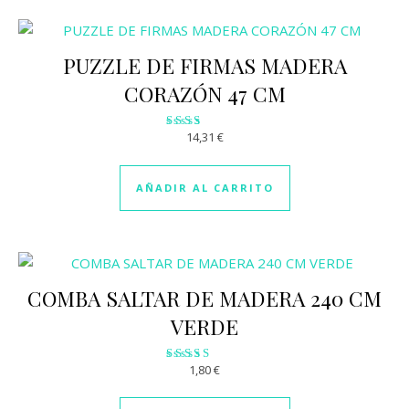
PUZZLE DE FIRMAS MADERA
CORAZÓN 47 CM
14,31
€
Valorado
con
2.00
de 5
AÑADIR AL CARRITO
COMBA SALTAR DE MADERA 240 CM
VERDE
1,80
€
Valorado
con
3.05